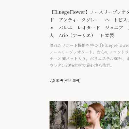
【BluegeFlower】ノースリーブレオ
ド アンティークグレー ハートビス
ェ バレエ レオタード ジュニア 
人 Arie（アーリエ） 日本製
優れたサポート機能を持つ【BluegeFlowe
ノースリーブレオタード。安心のフロント
ナーと胸パット入り。ポリエステル80%、
ウレタン20%素材で着心地も抜群。
7,810円(税710円)