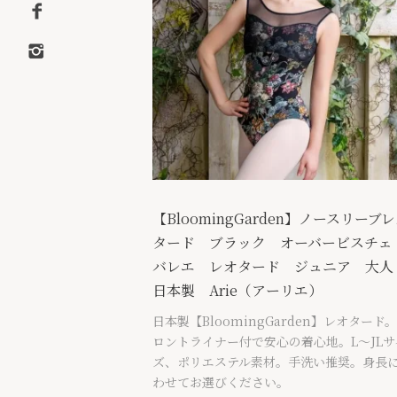
【BloomingGarden】ノースリーブ
タード ブラック オーバービスチ
バレエ レオタード ジュニア 大
日本製 Arie（アーリエ）
日本製【BloomingGarden】レオタード
ロントライナー付で安心の着心地。L〜JLサ
ズ、ポリエステル素材。手洗い推奨。身長
わせてお選びください。