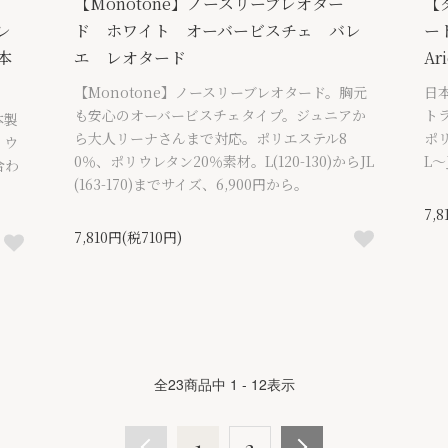
【Monotone】ノースリーブレオター
【
レ
ド ホワイト オーバービスチェ バレ
ー
本
エ レオタード
Ar
【Monotone】ノースリーブレオタード。胸元
日
も安心のオーバービスチェタイプ。ジュニアか
ト
本製
ら大人リーナさんまで対応。ポリエステル8
ポ
リウ
0％、ポリウレタン20％素材。L(120-130)からJL
L〜
合わ
(163-170)までサイズ、6,900円から。
7,
7,810円(税710円)
全
23
商品中
1 - 12
表示
1
2