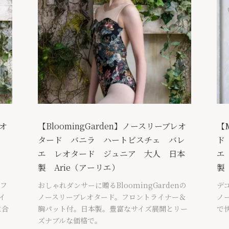
レオ
【BloomingGarden】ノースリーブレオ
【
ェ
タード バニラ ハートビスチェ バレ
ド
人
エ レオタード ジュニア 大人 日本
エ
製 Arie（アーリエ）
製
。フ
おしゃれダンサーに贈るBloomingGardenの
デ
イ
ノースリーブレオタード。フロントライナー＆
ノ
に合
胸パット付。日本製。豊富なサイズ展開とリー
で
ズナブルな価格で。