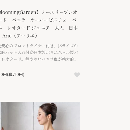
BloomingGarden】ノースリーブレオ
ード バニラ オーバービスチェ バ
エ レオタード ジュニア 大人 日本
 Arie（アーリエ）
元安心のフロントライナー付き、JSサイズか
は胸パット入れ付◎日本製ポリエステル製バ
エレオタード。華やかなバニラ色が魅力的。
810円(税710円)