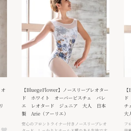
 オ
【BluegeFlower】ノースリーブレオター
【
ド
ド ホワイト オーバービスチェ バレ
ド
リ
エ レオタード ジュニア 大人 日本
チ
製 Arie（アーリエ）
大
安心のフロントライナー付きノースリーブレオ
フ
タード。しっかりとホールド感のある生地です
装