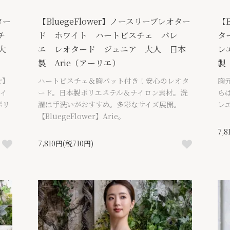
ター
【BluegeFlower】ノースリーブレオター
【
チ
ド ホワイト ハートビスチェ バレ
タ
大
エ レオタード ジュニア 大人 日本
レ
製 Arie（アーリエ）
製
r】
ハートビスチェ＆胸パット付き！安心のレオタ
胸
ライ
ード。日本製ポリエステル＆ナイロン素材。洗
ら
ポリ
濯は手洗いがおすすめ。多彩なサイズ展開。
レ
【BluegeFlower】Arie。
7,
7,810円(税710円)