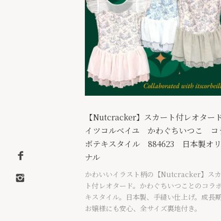
【Nutcracker】スカート付レオタ
イツコルベイユ かわぐちいつこ コ
ボテキスタイル 884623 日本製オ
ナル
かわいいイラスト柄の【Nutcracker】ス
ト付レオタード。かわぐちいつことのコラ
キスタイル。日本製、手縫い仕上げ。成長
お嬢様にも安心、全サイズ裏地付き。