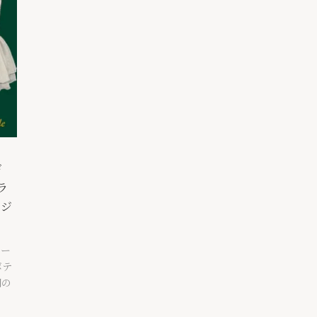
ード
ラ
リジ
カー
ボテ
期の