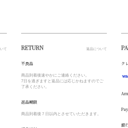
RETURN
P
いて
返品について
不良品
ク
商品到着後速やかにご連絡ください。
7日を過ぎますと返品には応じかねますのでご
了承ください。
Am
返品期限
Pa
商品到着後７日以内とさせていただきます。
銀