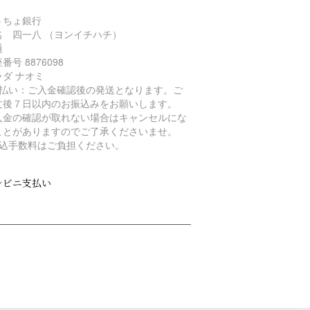
うちょ銀行
名 四一八 （ヨンイチハチ）
通
番号 8876098
ラダ ナオミ
前払い：ご入金確認後の発送となります。ご
文後７日以内のお振込みをお願いします。
入金の確認が取れない場合はキャンセルにな
ことがありますのでご了承くださいませ。
振込手数料はご負担ください。
ンビニ支払い