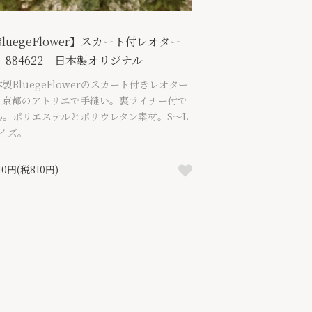
BluegeFlower】スカート付レオター
 884622 日本製オリジナル
製BluegeFlowerのスカート付きレオター
。京都のアトリエで手縫い。裏ライナー付で
心。ポリエステルとポリウレタン素材。S〜L
サイズ。
910円(税810円)