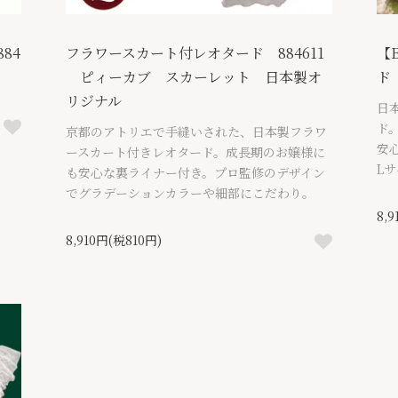
84
フラワースカート付レオタード 884611
【
ピィーカブ スカーレット 日本製オ
ド
リジナル
日本
ド
京都のアトリエで手縫いされた、日本製フラワ
安
ースカート付きレオタード。成長期のお嬢様に
L
も安心な裏ライナー付き。プロ監修のデザイン
でグラデーションカラーや細部にこだわり。
8,
8,910円(税810円)