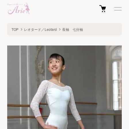
TOP
レオタード／Leotard
長袖 七分袖