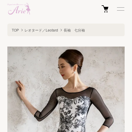
TOP
レオタード／Leotard
長袖 七分袖