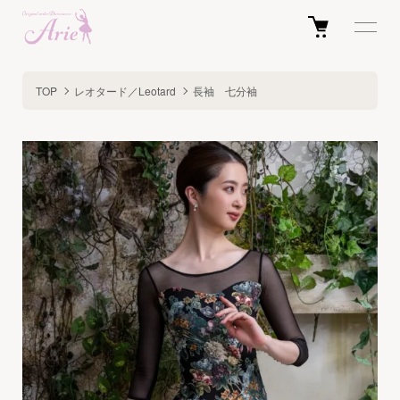
TOP
レオタード／Leotard
長袖 七分袖