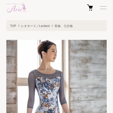
TOP
レオタード／Leotard
長袖 七分袖